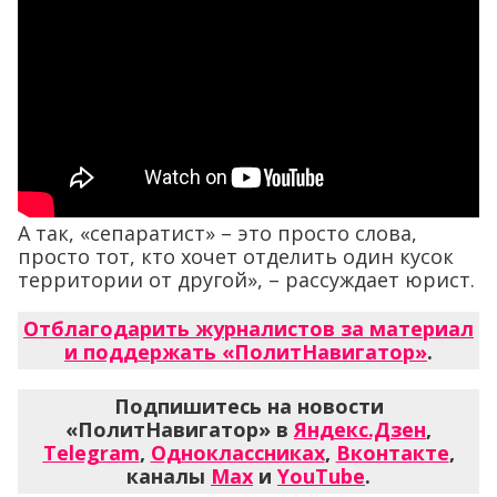
А так, «сепаратист» – это просто слова,
просто тот, кто хочет отделить один кусок
территории от другой», – рассуждает юрист.
Отблагодарить журналистов за материал
и поддержать «ПолитНавигатор»
.
Подпишитесь на новости
«ПолитНавигатор» в
Яндекс.Дзен
,
Telegram
,
Одноклассниках
,
Вконтакте
,
каналы
Max
и
YouTube
.