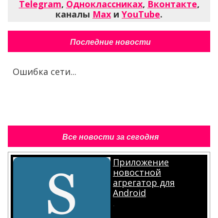
Telegram
,
Одноклассниках
,
Вконтакте
,
каналы
Max
и
YouTube
.
Последние новости
Ошибка сети...
Все новости за сегодня
Приложение
новостной
агрегатор для
Android
.