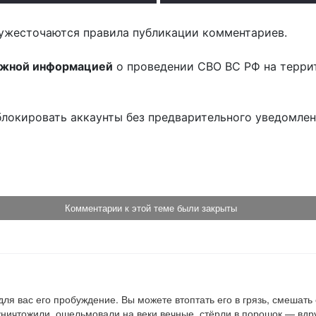
ужесточаются правила публикации комментариев.
ожной информацией
о проведении СВО ВС РФ на терри
блокировать аккаунты без предварительного уведомле
!
Комментарии к этой теме были закрыты
для вас его пробуждение. Вы можете втоптать его в грязь, смешать 
 уничтожили, ошельмовали на веки вечные, стёрли в порошок — вдр