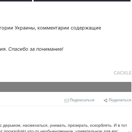
тории Украины, комментарии содержащие
ния.
Спасибо за понимание!
Подписаться
Поделиться
с дерьмом, насмехаться, унижать, презирать, оскорблять. И в тот 
уг произойдёт что-то необыкновенное, удивительное для вас.