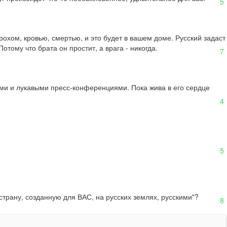
5
рохом, кровью, смертью, и это будет в вашем доме. Русский задаст 
отому что брата он простит, а врага - никогда.
7
и и лукавыми пресс-конференциями. Пока жива в его сердце 
4
5
страну, созданную для ВАС, на русских землях, русскими"?
8