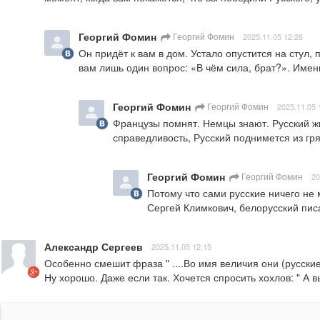
Георгий Фомин
Георгий Фомин
2025.11.05 12:26
Он придёт к вам в дом. Устало опустится на стул, 
вам лишь один вопрос: «В чём сила, брат?». Именн
Георгий Фомин
Георгий Фомин
2025.11.05 
Французы помнят. Немцы знают. Русский ж
справедливость, Русский поднимется из гряз
Георгий Фомин
Георгий Фомин
20
Потому что сами русские ничего не м
Сергей Климкович, белорусский пис
Александр Сергеев
2025.11.05 12:15
Особенно смешит фраза " ....Во имя величия они (русские
Ну хорошо. Даже если так. Хочется спросить хохлов: " А