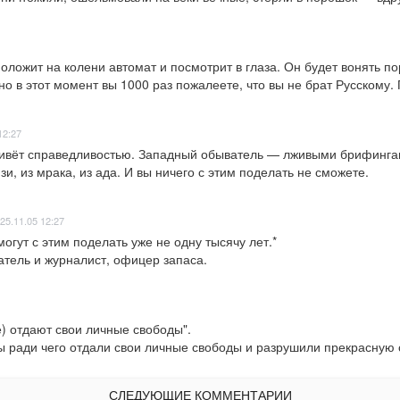
положит на колени автомат и посмотрит в глаза. Он будет вонять по
о в этот момент вы 1000 раз пожалеете, что вы не брат Русскому. П
12:27
ивёт справедливостью. Западный обыватель — лживыми брифингам
и, из мрака, из ада. И вы ничего с этим поделать не сможете.
25.11.05 12:27
огут с этим поделать уже не одну тысячу лет.*

атель и журналист, офицер запаса.
) отдают свои личные свободы".

 вы ради чего отдали свои личные свободы и разрушили прекрасную 
СЛЕДУЮЩИЕ КОММЕНТАРИИ