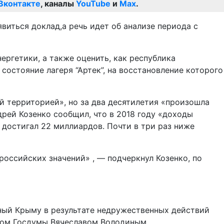
Вконтакте
, каналы
YouTube
и
Max
.
явиться доклад,а речь идет
об анализе периода с
ргетики, а также оценить, как республика
остояние лагеря “Артек”, на восстановление которого
й территорией», но за два десятилетия «произошла
рей Козенко сообщил, что в 2018 году «доходы
 достигал 22 миллиардов. Почти в три раз ниже
оссийских значений» , — подчеркнул Козенко, по
ный Крыму в результате недружественных действий
ером Госдумы Вячеславом Володиным.