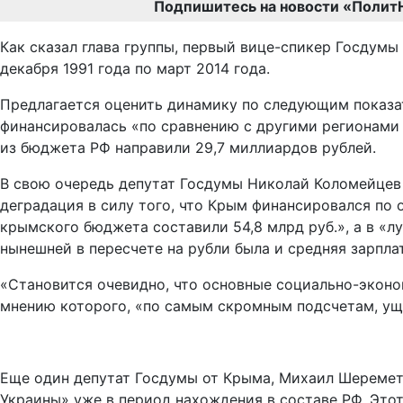
Подпишитесь на новости «Полит
Как сказал глава группы, первый вице-спикер Госдумы
декабря 1991 года по март 2014 года.
Предлагается оценить динамику по следующим показате
финансировалась «по сравнению с другими регионами У
из бюджета РФ направили 29,7 миллиардов рублей.
В свою очередь депутат Госдумы Николай Коломейцев з
деградация в силу того, что Крым финансировался по 
крымского бюджета составили 54,8 млрд руб.», а в «л
нынешней в пересчете на рубли была и средняя зарпла
«Становится очевидно, что основные социально-эконо
мнению которого, «по самым скромным подсчетам, уще
Еще один депутат Госдумы от Крыма, Михаил Шеремет
Украины» уже в период нахождения в составе РФ. Эт