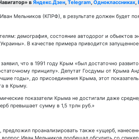
Навигатор» в
Яндекс.Дзен
,
Telegram
,
Одноклассниках
,
 Иван Мельников (КПРФ), в результате должен будет по
лям: демография, состояние автодорог и объектов эне
краины». В качестве примера приводится запущенное с
аявил, что в 1991 году Крым «был достаточно развито
остаточному принципу». Депутат Госдумы от Крыма Анд
учшие годы», до присоединения Крыма, этот показатель
та в Крыму.
мические показатели Крыма не достигали даже среднер
рб превышает сумму в 1,5 трлн руб.»
, предложил проанализировать также «ущерб, нанесен
от вопрос Иван Мельников пообещал обсудить со спик