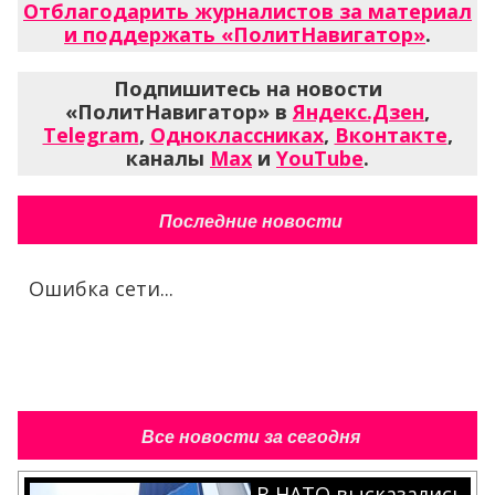
Отблагодарить журналистов за материал
и поддержать «ПолитНавигатор»
.
Подпишитесь на новости
«ПолитНавигатор» в
Яндекс.Дзен
,
Telegram
,
Одноклассниках
,
Вконтакте
,
каналы
Max
и
YouTube
.
Последние новости
Ошибка сети...
Все новости за сегодня
В НАТО высказались