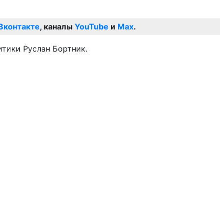
Вконтакте
, каналы
YouTube
и
Max
.
итики Руслан Бортник.