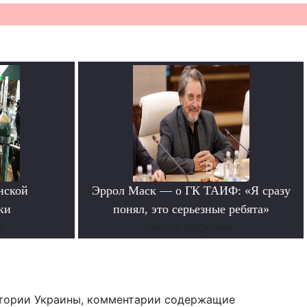
нской
Эррол Маск — о ГК ТАИФ: «Я сразу
ки
понял, это серьезные ребята»
е
Читать подробнее
тории Украины, комментарии содержащие