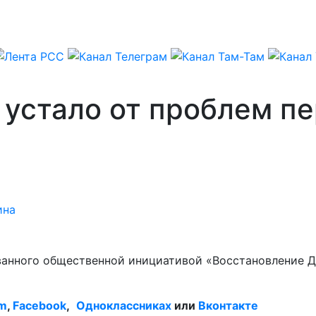
 устало от проблем п
ина
ванного общественной инициативой «Восстановление До
am
,
Facebook
,
Одноклассниках
или
Вконтакте