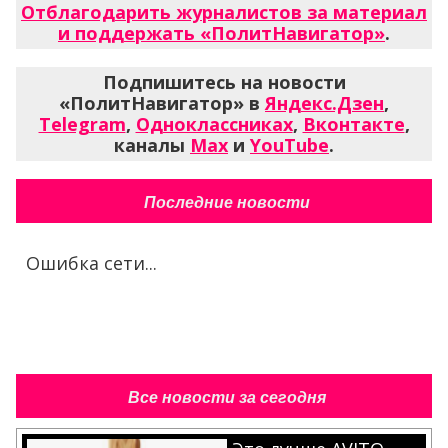
Отблагодарить журналистов за материал
и поддержать «ПолитНавигатор»
.
Подпишитесь на новости
«ПолитНавигатор» в
Яндекс.Дзен
,
Telegram
,
Одноклассниках
,
Вконтакте
,
каналы
Max
и
YouTube
.
Последние новости
Ошибка сети...
Все новости за сегодня