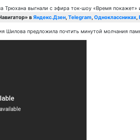
Навигатор» в
Яндекс.Дзен
,
Telegram
,
Одноклассниках
,
рия Шилова предложила почтить минутой молчания пам