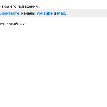
Вконтакте
, каналы
YouTube
и
Max
.
ять погибших.