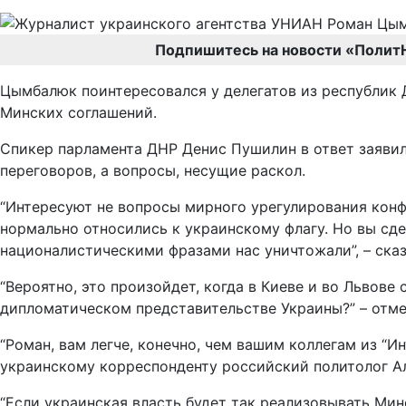
Подпишитесь на новости «Полит
Цымбалюк поинтересовался у делегатов из республик Д
Минских соглашений.
Спикер парламента ДНР Денис Пушилин в ответ заявил,
переговоров, а вопросы, несущие раскол.
“Интересуют не вопросы мирного урегулирования конфл
нормально относились к украинскому флагу. Но вы сде
националистическими фразами нас уничтожали”, – ска
“Вероятно, это произойдет, когда в Киеве и во Львове
дипломатическом представительстве Украины?” – отме
“Роман, вам легче, конечно, чем вашим коллегам из “Ин
украинскому корреспонденту российский политолог А
“Если украинская власть будет так реализовывать Минс