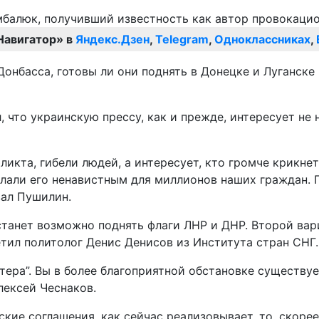
Навигатор» в
Яндекс.Дзен
,
Telegram
,
Одноклассниках
,
онбасса, готовы ли они поднять в Донецке и Луганске
 что украинскую прессу, как и прежде, интересует не 
икта, гибели людей, а интересует, кто громче крикнет
лали его ненавистным для миллионов наших граждан. П
зал Пушилин.
 станет возможно поднять флаги ЛНР и ДНР. Второй вари
тил политолог Денис Денисов из Института стран СНГ.
тера”. Вы в более благоприятной обстановке существует
лексей Чеснаков.
кие соглашения, как сейчас реализовывает, то, скорее