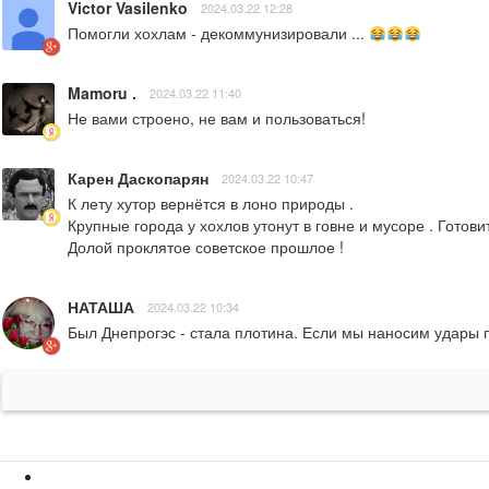
Victor Vasilenko
2024.03.22 12:28
Помогли хохлам - декоммунизировали ... 
Mamoru .
2024.03.22 11:40
Не вами строено, не вам и пользоваться!
Карен Даскопарян
2024.03.22 10:47
К лету хутор вернётся в лоно природы . 

Крупные города у хохлов утонут в говне и мусоре . Готови
Долой проклятое советское прошлое !
НАТАША
2024.03.22 10:34
Был Днепрогэс - стала плотина. Если мы наносим удары п