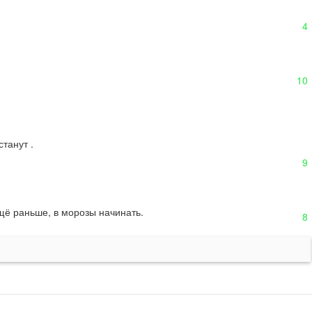
4
10
анут .

9
ещё раньше, в морозы начинать.
8