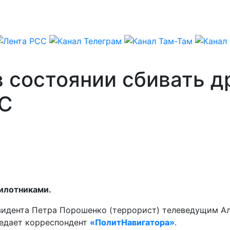
в состоянии сбивать д
ЛС
пилотниками.
езидента Петра Порошенко (террорист) телеведущим 
едает корреспондент
«ПолитНавигатора»
.