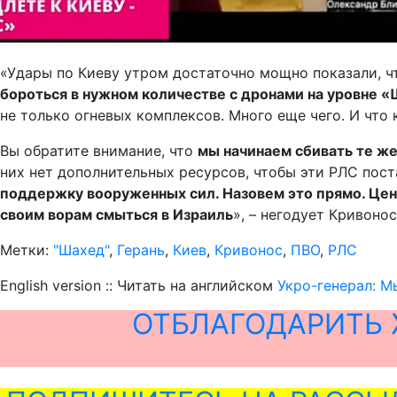
«Удары по Киеву утром достаточно мощно показали, ч
бороться в нужном количестве с дронами на уровне «
не только огневых комплексов. Много еще чего. И чт
Вы обратите внимание, что
мы начинаем сбивать те же
них нет дополнительных ресурсов, чтобы эти РЛС поста
поддержку вооруженных сил. Назовем это прямо. Цент
своим ворам смыться в Израиль
», – негодует Кривонос
Метки:
"Шахед"
,
Герань
,
Киев
,
Кривонос
,
ПВО
,
РЛС
English version :: Читать на английском
Укро-генерал: М
ОТБЛАГОДАРИТЬ 