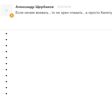
Александр Щербаков
19.03 04:34
Если нечем воевать , то не хрен плакать , а просто Капит