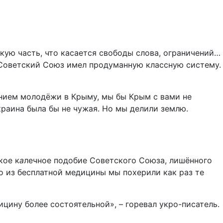
кую часть, что касается свободы слова, ограничений…
и Советский Союз имел продуманную классную систему.
анием молодёжи в Крыму, мы бы Крым с вами не
краина была бы не чужая. Но мы делили землю.
кое к
а
лечное подобие Советского Союза, лишённого
о из бесплатной медицины мы похерили как раз те
цину более состоятельной», – горевал укро-писатель.