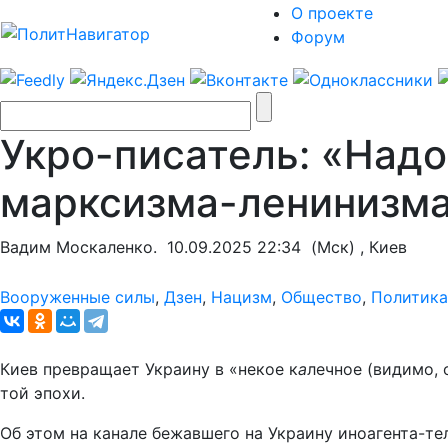
О проекте
Форум
Укро-писатель: «Надо
марксизма-ленинизма
Вадим Москаленко.
10.09.2025 22:34
(Мск) , Киев
Вооруженные силы
,
Дзен
,
Нацизм
,
Общество
,
Политика
Киев превращает Украину в «некое к
а
лечное (видимо, 
той эпохи.
Об этом на канале бежавшего на Украину иноагента-т