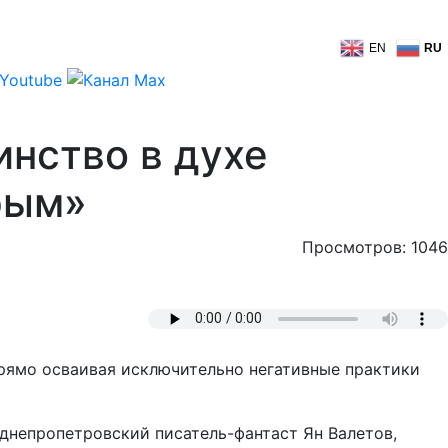
EN
RU
инство в духе
рым»
Просмотров: 1046
упрямо осваивая исключительно негативные практики
днепропетровский писатель-фантаст Ян Валетов,