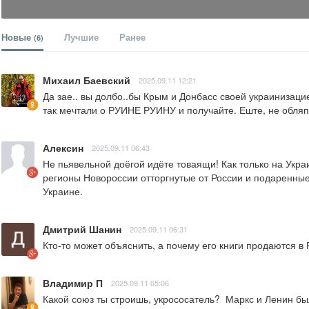
Новые
Лучшие
Ранее
(6)
Михаил Баевский
2025.09.11 12:21
Да зае.. вы долбо..бы Крым и Донбасс своей украинизац
так мечтали о РУИНЕ РУИНУ и получайте. Еште, не обляп
Алексин
2025.09.11 06:43
Не пьявельной доёгой идёте товаящи! Как только на Укра
регионы Новороссии отторгнутые от России и подаренные
Украине.
Дмитрий Шанин
2025.09.11 06:31
Кто-то может объяснить, а почему его книги продаются в
Владимир П
2025.09.11 05:06
Какой союз ты строишь, укрососатель?  Маркс и Ленин б