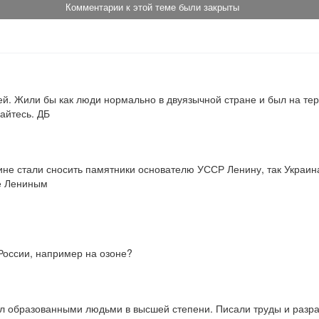
Комментарии к этой теме были закрыты
ией. Жили бы как люди нормально в двуязычной стране и был на те
айтесь. ДБ
ине стали сносить памятники основателю УССР Ленину, так Украина
 Лениным 

 России, например на озоне?
ыл образованными людьми в высшей степени. Писали труды и разра