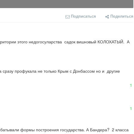
Подписаться
Поделиться
рритории этого недогосуларства  садок вишнэвый КОЛОХАТЫЙ.  А 
 сразу профукала не только Крым с Донбассом но и  другие 
1
1
батывали формы построения государства. А Бандера?  2 класса 