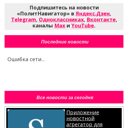
Подпишитесь на новости
«ПолитНавигатор» в
Яндекс.Дзен
,
Telegram
,
Одноклассниках
,
Вконтакте
,
каналы
Max
и
YouTube
.
Последние новости
Ошибка сети...
Все новости за сегодня
Приложение
новостной
агрегатор для