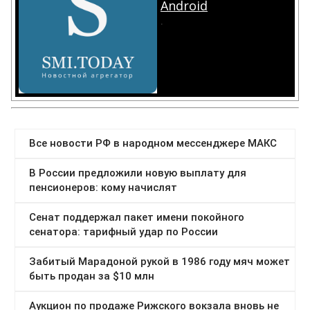
Android
.