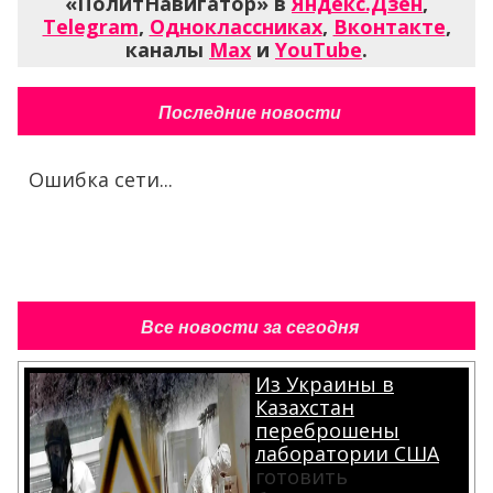
«ПолитНавигатор» в
Яндекс.Дзен
,
Telegram
,
Одноклассниках
,
Вконтакте
,
каналы
Max
и
YouTube
.
Последние новости
Ошибка сети...
Все новости за сегодня
Из Украины в
Казахстан
переброшены
лаборатории США
готовить