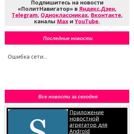
Подпишитесь на новости
«ПолитНавигатор» в
Яндекс.Дзен
,
Telegram
,
Одноклассниках
,
Вконтакте
,
каналы
Max
и
YouTube
.
Последние новости
Ошибка сети...
Все новости за сегодня
Приложение
новостной
агрегатор для
Android