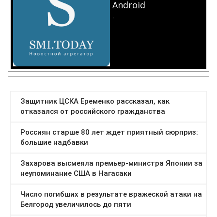
Android
.