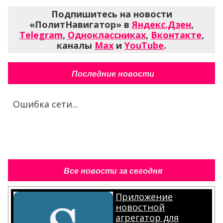
Подпишитесь на новости
«ПолитНавигатор» в
Яндекс.Дзен
,
Telegram
,
Одноклассниках
,
Вконтакте
,
каналы
Max
и
YouTube
.
Последние новости
Ошибка сети...
Все новости за сегодня
Приложение
новостной
агрегатор для