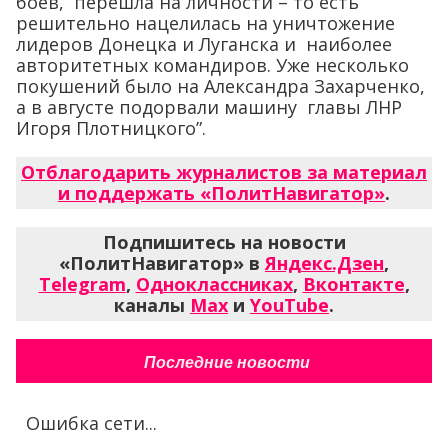
боев, перешла на личности – то есть
решительно нацелилась на уничтожение
лидеров Донецка и Луганска и наиболее
авторитетных командиров. Уже несколько
покушений было на Александра Захарченко,
а в августе подорвали машину главы ЛНР
Игоря Плотницкого”.
Отблагодарить журналистов за материал
и поддержать «ПолитНавигатор»
.
Подпишитесь на новости
«ПолитНавигатор» в
Яндекс.Дзен
,
Telegram
,
Одноклассниках
,
Вконтакте
,
каналы
Max
и
YouTube
.
Последние новости
Ошибка сети...