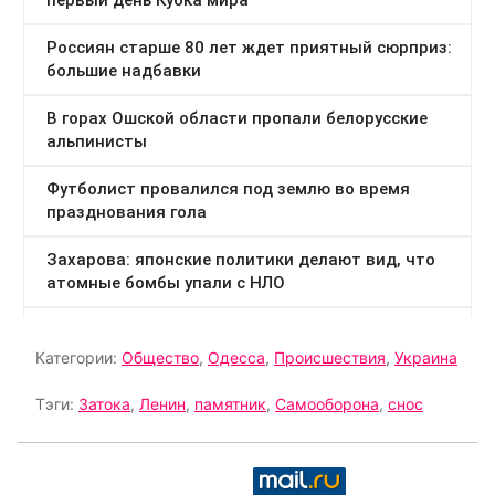
Категории:
Общество
,
Одесса
,
Происшествия
,
Украина
Тэги:
Затока
,
Ленин
,
памятник
,
Самооборона
,
снос