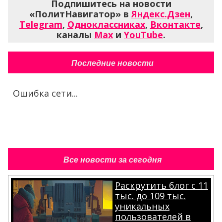
Подпишитесь на новости
«ПолитНавигатор» в
Яндекс.Дзен
,
Telegram
,
Одноклассниках
,
Вконтакте
,
каналы
Max
и
YouTube
.
Последние новости
Ошибка сети...
Все новости за сегодня
Раскрутить блог с 11
тыс. до 109 тыс.
уникальных
пользователей в