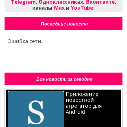
Telegram
,
Одноклассниках
,
Вконтакте
,
каналы
Max
и
YouTube
.
Последние новости
Ошибка сети...
Все новости за сегодня
Приложение
новостной
агрегатор для
Android
.