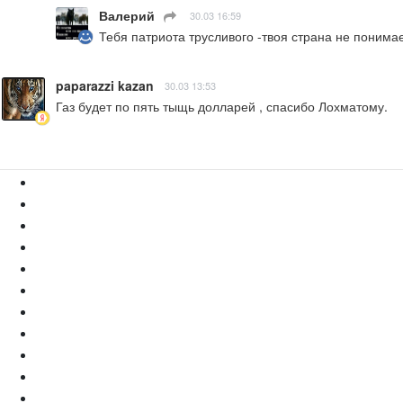
Валерий
ㅤ
30.03 16:59
Тебя патриота трусливого -твоя страна не понима
paparazzi kazan
30.03 13:53
Газ будет по пять тыщь долларей , спасибо Лохматому.