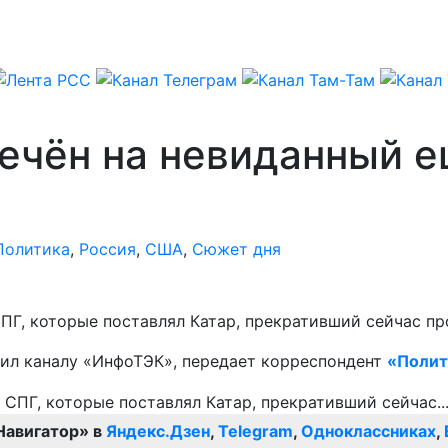
ечён на невиданный е
Политика
,
Россия
,
США
,
Сюжет дня
ПГ, которые поставлял Катар, прекративший сейчас пр
вил каналу «ИнфоТЭК», передает корреспондент
«Полит
Навигатор» в
Яндекс.Дзен
,
Telegram
,
Одноклассниках
,