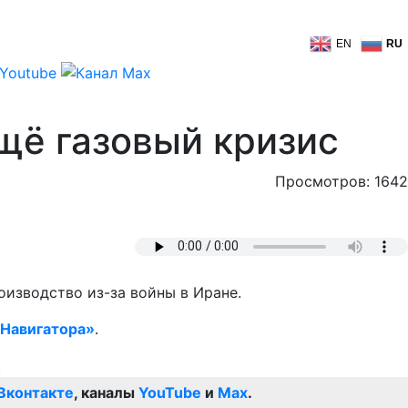
EN
RU
щё газовый кризис
Просмотров: 1642
оизводство из-за войны в Иране.
Навигатора»
.
Вконтакте
, каналы
YouTube
и
Max
.