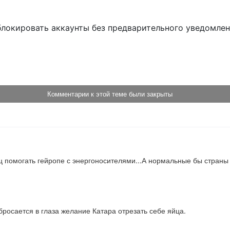
блокировать аккаунты без предварительного уведомле
!
Комментарии к этой теме были закрыты
 помогать гейропе с энергоносителями...А нормальные бы страны н
 бросается в глаза желание Катара отрезать себе яйца.