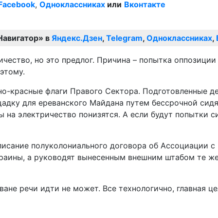
Facebook
,
Одноклассниках
или
Вконтакте
Навигатор» в
Яндекс.Дзен
,
Telegram
,
Одноклассниках
,
чество, но это предлог. Причина – попытка оппозиции
этому.
рно-красные флаги Правого Сектора. Подготовленные 
щадку для ереванского Майдана путем бессрочной сидя
ны на электричество понизятся. А если будут попытки 
дписание полуколониального договора об Ассоциации с
раины, а руководят вынесенным внешним штабом те же
не речи идти не может. Все технологично, главная цел