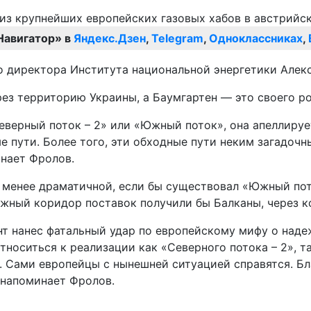
Навигатор» в
Яндекс.Дзен
,
Telegram
,
Одноклассниках
,
о директора Института национальной энергетики Алек
рез территорию Украины, а Баумгартен — это своего р
еверный поток – 2» или «Южный поток», она апеллируе
е пути. Более того, эти обходные пути неким загадоч
инает Фролов.
о менее драматичной, если бы существовал «Южный по
дежный коридор поставок получили бы Балканы, через 
нт нанес фатальный удар по европейскому мифу о наде
носиться к реализации как «Северного потока – 2», та
. Сами европейцы с нынешней ситуацией справятся. Бл
 напоминает Фролов.