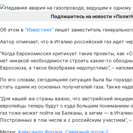
Подпишитесь на новости «Полит
Об этом в
“Известиях”
пишет заместитель генеральног
Автор отмечает, что в Италию российский газ идет че
“Когда Еврокомиссия критикует такие проекты, как «С
нет никакой необходимости строить какие-то обходны
Евросоюза, а такое безобразие недопустимо”, – напом
По его словам, сегодняшняя ситуация была бы горазд
стать одним из основных получателей газа. Также на
“Для нашей же страны важно, что австрийский инциде
европейцы теперь будут с куда большим пониманием от
газ тоже может пойти на Балканы, а затем — в Италию
Построенных в том числе и с российским участием”, –
Метки:
Александр Фролов
,
Северный поток-2