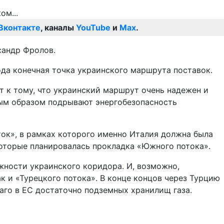
Вконтакте
, каналы
YouTube
и
Max
.
сандр Фролов.
ода конечная точка украинского маршрута поставок.
т к тому, что украинский маршрут очень надежен и
ным образом подрывают энергобезопасность
ток», в рамках которого именно Италия должна была
которые планировалась прокладка «Южного потока».
жности украинского коридора. И, возможно,
к и «Турецкого потока». В конце концов через Турцию
аго в ЕС достаточно подземных хранилищ газа.