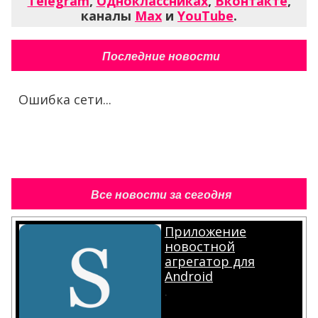
Telegram
,
Одноклассниках
,
Вконтакте
,
каналы
Max
и
YouTube
.
Последние новости
Ошибка сети...
Все новости за сегодня
Приложение
новостной
агрегатор для
Android
.