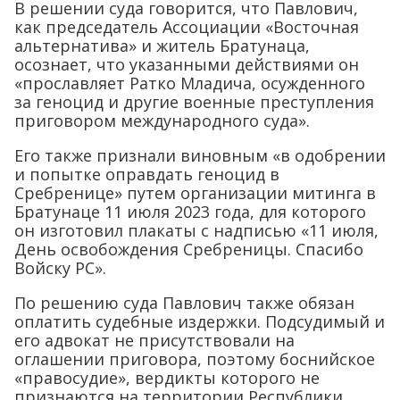
В решении суда говорится, что Павлович,
как председатель Ассоциации «Восточная
альтернатива» и житель Братунаца,
осознает, что указанными действиями он
«прославляет Ратко Младича, осужденного
за геноцид и другие военные преступления
приговором международного суда».
Его также признали виновным «в одобрении
и попытке оправдать геноцид в
Сребренице» путем организации митинга в
Братунаце 11 июля 2023 года, для которого
он изготовил плакаты с надписью «11 июля,
День освобождения Сребреницы. Спасибо
Войску РС».
По решению суда Павлович также обязан
оплатить судебные издержки. Подсудимый и
его адвокат не присутствовали на
оглашении приговора, поэтому боснийское
«правосудие», вердикты которого не
признаются на территории Республики