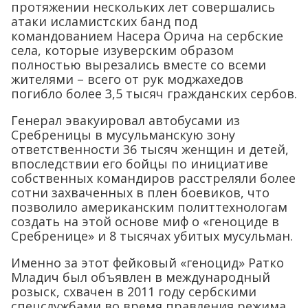
протяжении нескольких лет совершались
атаки исламистских банд под
командованием Насера Орича на сербские
села, которые изуверским образом
полностью вырезались вместе со всеми
жителями – всего от рук моджахедов
погибло более 3,5 тысяч гражданских сербов.
Генерал эвакуировал автобусами из
Сребреницы в мусульманскую зону
ответственности 36 тысяч женщин и детей,
впоследствии его бойцы по инициативе
собственных командиров расстреляли более
сотни захваченных в плен боевиков, что
позволило американским политтехнологам
создать на этой основе миф о «геноциде в
Сребренице» и 8 тысячах убитых мусульман.
Именно за этот фейковый «геноцид» Ратко
Младич был объявлен в международный
розыск, схвачен в 2011 году сербскими
спецслужбами во время правления режима