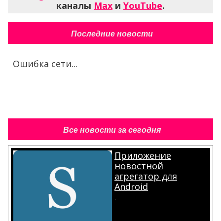
каналы
Max
и
YouTube
.
Последние новости
Ошибка сети...
Все новости за сегодня
Приложение
новостной
агрегатор для
Android
.