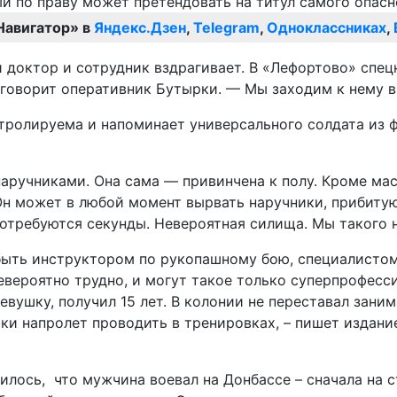
Навигатор» в
Яндекс.Дзен
,
Telegram
,
Одноклассниках
,
доктор и сотрудник вздрагивает. В «Лефортово» спец
говорит оперативник Бутырки. — Мы заходим к нему в
тролируема и напоминает универсального солдата из ф
аручниками. Она сама — привинчена к полу. Кроме мас
Он может в любой момент вырвать наручники, прибитую
отребуются секунды. Невероятная силища. Мы такого н
быть инструктором по рукопашному бою, специалистом
невероятно трудно, и могут такое только суперпрофесс
девушку, получил 15 лет. В колонии не переставал зани
и напролет проводить в тренировках, – пишет издание.
илось, что мужчина воевал на Донбассе – сначала на 