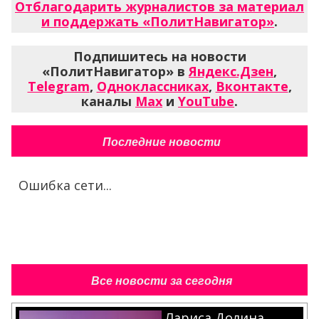
Отблагодарить журналистов за материал
и поддержать «ПолитНавигатор»
.
Подпишитесь на новости
«ПолитНавигатор» в
Яндекс.Дзен
,
Telegram
,
Одноклассниках
,
Вконтакте
,
каналы
Max
и
YouTube
.
Последние новости
Ошибка сети...
Все новости за сегодня
Лариса Долина