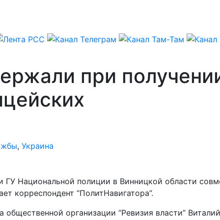
держали при получени
ицейских
ужбы
,
Украина
ти ГУ Национальной полиции в Винницкой области сов
ает корреспондент “ПолитНавигатора”.
а общественной организации “Ревизия власти” Витали