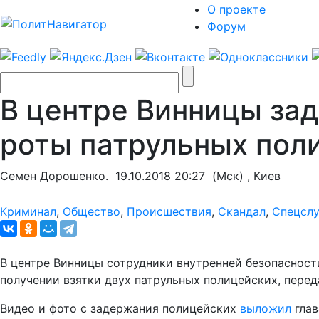
О проекте
Форум
В центре Винницы за
роты патрульных пол
Семен Дорошенко.
19.10.2018 20:27
(Мск) , Киев
Криминал
,
Общество
,
Происшествия
,
Скандал
,
Спецсл
В центре Винницы сотрудники внутренней безопаснос
получении взятки двух патрульных полицейских, перед
Видео и фото с задержания полицейских
выложил
глав