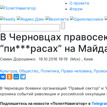
О проекте
Форум
В Черновцах правосек
“пи***расах” на Майда
Семен Дорошенко.
19.10.2016 19:19
(Мск) , Киев
Культура
,
Общество
,
Политика
,
Права человека
,
Прово
В Черновцах боевики организаций “Правый сектор” и “Аз
хроника событий революции и российской оккупации в
Подпишитесь на новости «ПолитНавигатор» в
Telegr