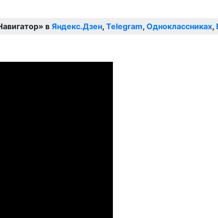
Навигатор» в
Яндекс.Дзен
,
Telegram
,
Одноклассниках
,