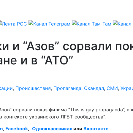
и и “Азов” сорвали по
не и в “АТО”
кации
,
Происшествия
,
Пропаганда
,
Скандал
,
СМИ
,
Укра
ов” сорвали показ фильма “This is gay propaganda”, в 
 контексте украинского ЛГБТ-сообщества”.
am
,
Facebook
,
Одноклассниках
или
Вконтакте