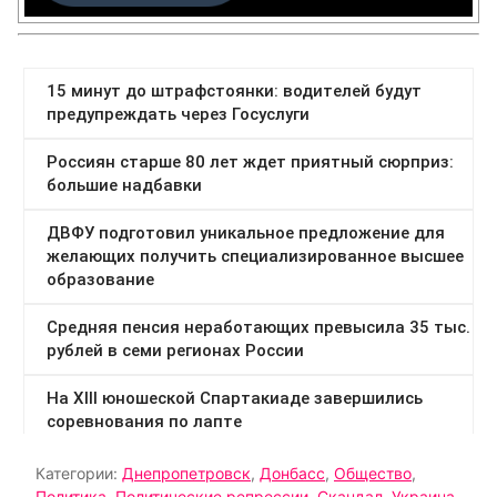
Категории:
Днепропетровск
,
Донбасс
,
Общество
,
Политика
,
Политические репрессии
,
Скандал
,
Украина