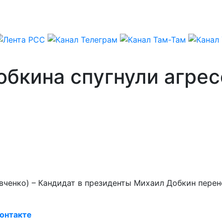
обкина спугнули агре
овченко) – Кандидат в президенты Михаил Добкин пере
онтакте