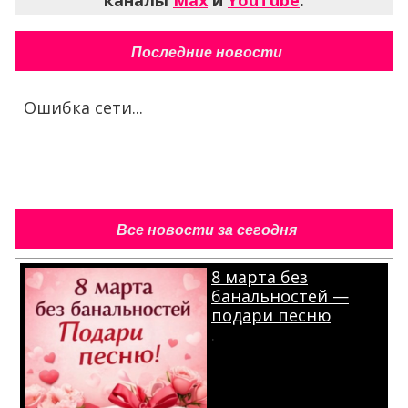
каналы
Max
и
YouTube
.
Последние новости
Ошибка сети...
Все новости за сегодня
8 марта без
банальностей —
подари песню
.