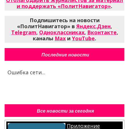
Отблагодарить журналистов за материал
и поддержать «ПолитНавигатор»
.
Подпишитесь на новости
«ПолитНавигатор» в
Яндекс.Дзен
,
Telegram
,
Одноклассниках
,
Вконтакте
,
каналы
Max
и
YouTube
.
Последние новости
Ошибка сети...
Все новости за сегодня
Приложение