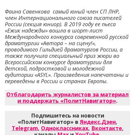
Фаина Савенкова самый юный член СП ЛНР,
член Интернационального союза писателей
России (секция юниор). В 2019 году ее пьеса
«Ежик надежды» вошла в шорт-лист
Международного конкурса современной русской
драматургии «Автора – на сцену!»,
проводимого Гильдией драматургов России, а
также получила специальный приз жюри во
Всероссийском конкурсе драматургии для
детской, подростковой и молодежной
аудитории «ASYL». Произведения напечатаны и
переведены в России и странах Европы.
Отблагодарить журналистов за материал
и поддержать «ПолитНавигатор»
.
Подпишитесь на новости
«ПолитНавигатор» в
Яндекс.Дзен
,
Telegram
,
Одноклассниках
,
Вконтакте
,
каналы
Max
и
YouTube
.