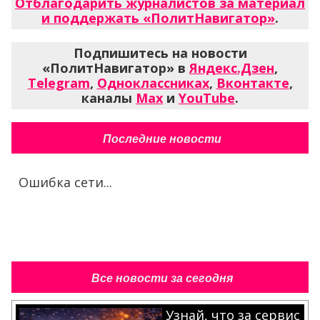
Отблагодарить журналистов за материал
и поддержать «ПолитНавигатор»
.
Подпишитесь на новости
«ПолитНавигатор» в
Яндекс.Дзен
,
Telegram
,
Одноклассниках
,
Вконтакте
,
каналы
Max
и
YouTube
.
Последние новости
Ошибка сети...
Все новости за сегодня
Узнай, что за сервис