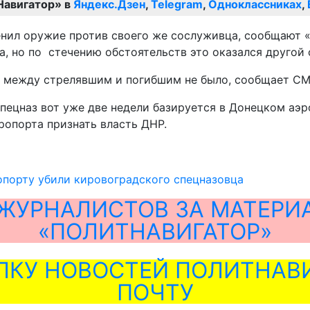
Навигатор» в
Яндекс.Дзен
,
Telegram
,
Одноклассниках
,
менил оружие против своего же сослуживца, сообщают
, но по стечению обстоятельств это оказался другой 
и между стрелявшим и погибшим не было, сообщает СМ
спецназ вот уже две недели базируется в Донецком аэ
ропорта признать власть ДНР.
опорту убили кировоградского спецназовца
ЖУРНАЛИСТОВ ЗА МАТЕРИ
«ПОЛИТНАВИГАТОР»
ЛКУ НОВОСТЕЙ ПОЛИТНАВИ
ПОЧТУ