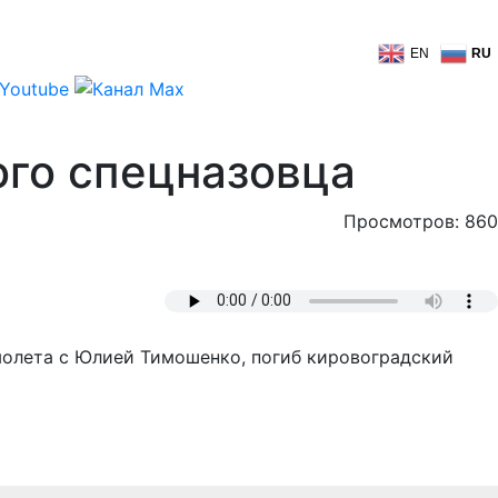
EN
RU
ого спецназовца
Просмотров: 860
амолета с Юлией Тимошенко, погиб кировоградский