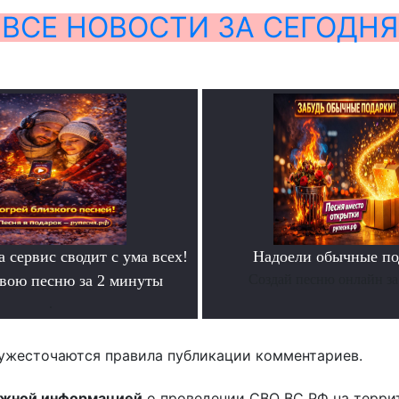
ВСЕ НОВОСТИ ЗА СЕГОДНЯ
а сервис сводит с ума всех!
Надоели обычные по
свою песню за 2 минуты
Создай песню онлайн за
.
ужесточаются правила публикации комментариев.
ожной информацией
о проведении СВО ВС РФ на терри