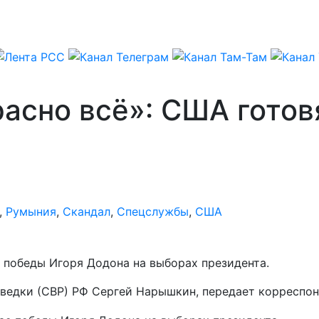
расно всё»: США гото
,
Румыния
,
Скандал
,
Спецслужбы
,
США
 победы Игоря Додона на выборах президента.
зведки (СВР) РФ Сергей Нарышкин, передает корреспо