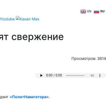
EN
RU
вят свержение
Просмотров: 3614
ндент
«ПолитНавигатора»
.