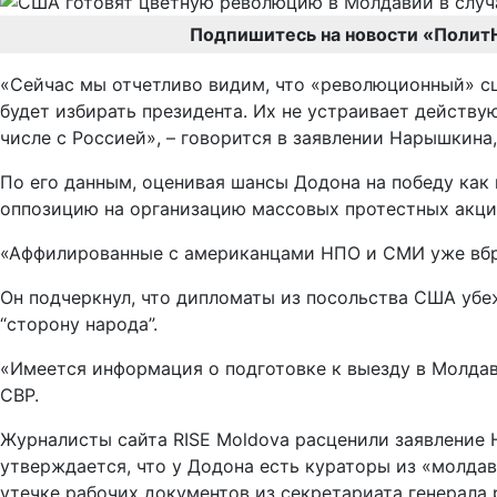
Подпишитесь на новости «Полит
«Сейчас мы отчетливо видим, что «революционный» сц
будет избирать президента. Их не устраивает действ
числе с Россией», – говорится в заявлении Нарышкина
По его данным, оценивая шансы Додона на победу как
оппозицию на организацию массовых протестных акций
«Аффилированные с американцами НПО и СМИ уже вбра
Он подчеркнул, что дипломаты из посольства США убе
“сторону народа”.
«Имеется информация о подготовке к выезду в Молдав
СВР.
Журналисты сайта RISE Moldova расценили заявление Н
утверждается, что у Додона есть кураторы из «молдав
утечке рабочих документов из секретариата генерала