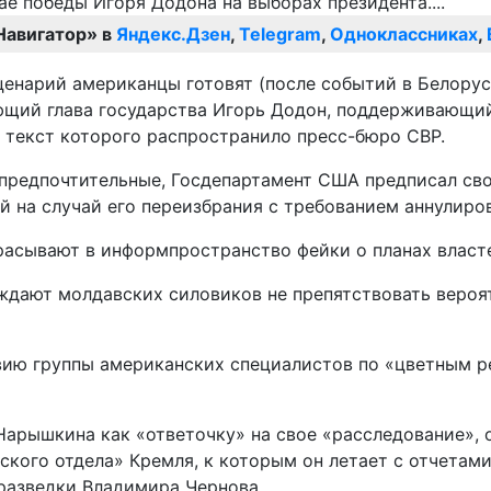
Навигатор» в
Яндекс.Дзен
,
Telegram
,
Одноклассниках
,
енарий американцы готовят (после событий в Белорусс
ующий глава государства Игорь Додон, поддерживающи
, текст которого распространило пресс-бюро СВР.
 предпочтительные, Госдепартамент США предписал св
 на случай его переизбрания с требованием аннулиров
сывают в информпространство фейки о планах властей
ждают молдавских силовиков не препятствовать вероя
ию группы американских специалистов по «цветным ре
арышкина как «ответочку» на свое «расследование», о
ского отдела» Кремля, к которым он летает с отчетам
 разведки Владимира Чернова.