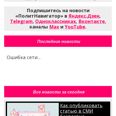
Подпишитесь на новости
«ПолитНавигатор» в
Яндекс.Дзен
,
Telegram
,
Одноклассниках
,
Вконтакте
,
каналы
Max
и
YouTube
.
Последние новости
Ошибка сети...
Все новости за сегодня
Как опубликовать
статью в СМИ