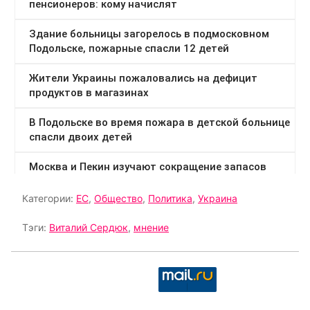
Категории:
ЕС
,
Общество
,
Политика
,
Украина
Тэги:
Виталий Сердюк
,
мнение