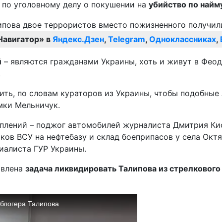
 по уголовному делу о покушении на
убийство по найм
Навигатор» в
Яндекс.Дзен
,
Telegram
,
Одноклассниках
,
й
– являются гражданами Украины, хоть и живут в Фео
.
нить, по словам кураторов из Украины, чтобы подобны
мки Мельничук.
плений – поджог автомобилей журналиста Дмитрия Кис
ков ВСУ на нефтебазу и склад боеприпасов у села Окт
иалиста ГУР Украины.
авлена
задача ликвидировать Талипова из стрелкового