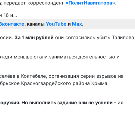
у,
передает корреспондент
«ПолитНавигатора»
.
Вконтакте
, каналы
YouTube
и
Max
.
досии.
За 1 млн рублей
они согласились убить Талипова
е люди меньше стали заниматься деятельностью и
елёва в Коктебеле, организация серии взрывов на
ябрьское Красногвардейского района Крыма.
 оружия. Но выполнить задание они не успели –
их