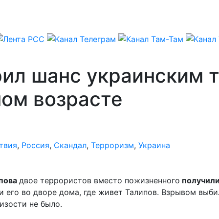
рил шанс украинским 
ном возрасте
твия
,
Россия
,
Скандал
,
Терроризм
,
Украина
ипова
двое террористов вместо пожизненного
получили
 его во дворе дома, где живет Талипов. Взрывом выби
изости не было.