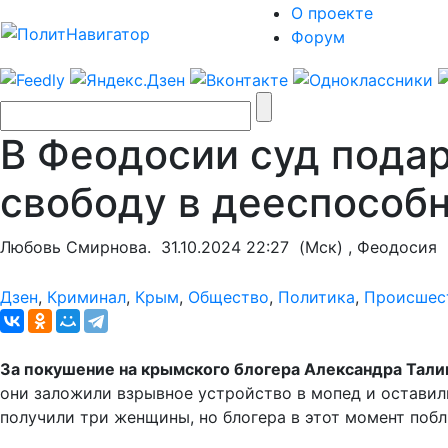
О проекте
Форум
В Феодосии суд пода
свободу в дееспособ
Любовь Смирнова.
31.10.2024 22:27
(Мск) , Феодосия
Дзен
,
Криминал
,
Крым
,
Общество
,
Политика
,
Происшес
За покушение на крымского блогера Александра Тал
они заложили взрывное устройство в мопед и оставили
получили три женщины, но блогера в этот момент побл