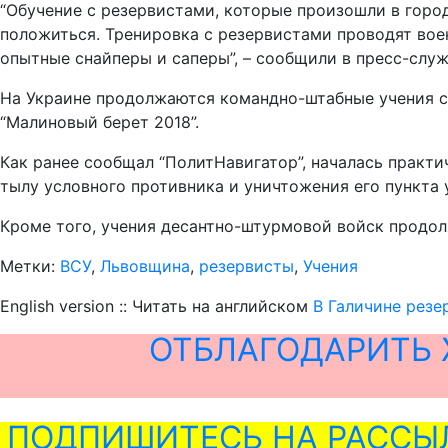
“Обучение с резервистами, которые произошли в гор
положиться. Тренировка с резервистами проводят во
опытные снайперы и саперы”, – сообщили в пресс-служ
На Украине продолжаются командно-штабные учения с
“Малиновый берет 2018”.
Как ранее сообщал “ПолитНавигатор”, началась практи
тылу условного противника и уничтожения его пункта 
Кроме того, учения десантно-штурмовой войск продол
Метки:
ВСУ
,
Львовщина
,
резервисты
,
Учения
English version :: Читать на английском
В Галичине резе
ОТБЛАГОДАРИТЬ 
ПОДПИШИТЕСЬ НА РАССЫ