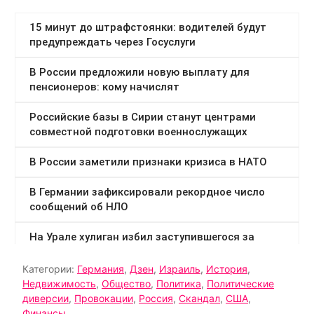
Категории:
Германия
,
Дзен
,
Израиль
,
История
,
Недвижимость
,
Общество
,
Политика
,
Политические
диверсии
,
Провокации
,
Россия
,
Скандал
,
США
,
Финансы