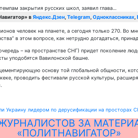
Навигатор» в
Яндекс.Дзен
,
Telegram
,
Одноклассниках
,
ионов человек на планете, а сегодня только 270. Во 
ства” в этом вопросе, как нетрудно догадаться, прина
 очередь – на пространстве СНГ) придет поколение лю
кты уподобятся Вавилонской башне.
 цементирующую основу той глобальной общности, кот
шкеке, проводить фестивали русской культуры, расшир
.
ли Украину лидером по дерусификации на просторах 
ЖУРНАЛИСТОВ ЗА МАТЕРИ
«ПОЛИТНАВИГАТОР»