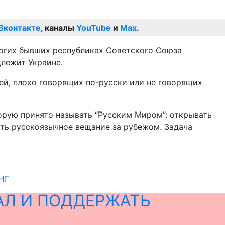
Вконтакте
, каналы
YouTube
и
Max
.
многих бывших республиках Советского Союза
длежит Украине.
дей, плохо говорящих по-русски или не говорящих
орую принято называть “Русским Миром”: открывать
ять русскоязычное вещание за рубежом. Задача
СНГ
АЛ И ПОДДЕРЖАТЬ