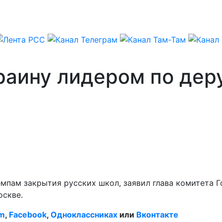
раину лидером по дер
емпам закрытия русских школ, заявил глава комитета
оскве.
am
,
Facebook
,
Одноклассниках
или
Вконтакте