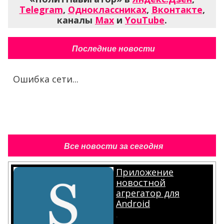
Telegram
,
Одноклассниках
,
Вконтакте
,
каналы
Max
и
YouTube
.
Последние новости
Ошибка сети...
Все новости за сегодня
Приложение
новостной
агрегатор для
Android
.