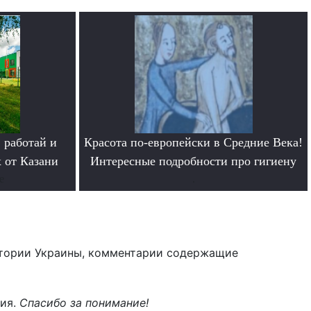
 работай и
Красота по-европейски в Средние Века!
 от Казани
Интересные подробности про гигиену
е
.
тории Украины, комментарии содержащие
ния.
Спасибо за понимание!