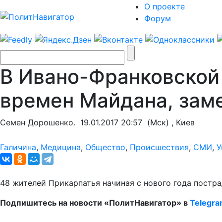
О проекте
Форум
В Ивано-Франковской
времен Майдана, зам
Семен Дорошенко.
19.01.2017 20:57
(Мск) , Киев
Галичина
,
Медицина
,
Общество
,
Происшествия
,
СМИ
,
У
48 жителей Прикарпатья начиная с нового года постр
Подпишитесь на новости «ПолитНавигатор» в
Telegr