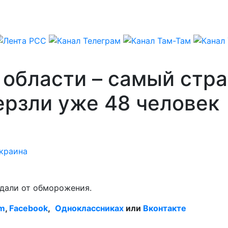
 области – самый стр
ерзли уже 48 человек
краина
адали от обморожения.
am
,
Facebook
,
Одноклассниках
или
Вконтакте