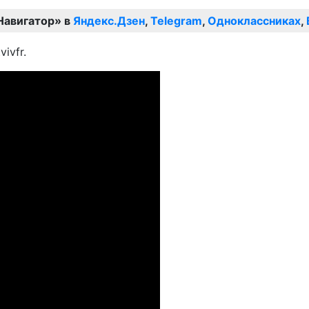
Навигатор» в
Яндекс.Дзен
,
Telegram
,
Одноклассниках
,
ivfr.