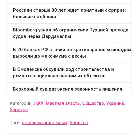
Категории:
ЖКХ
,
Местная власть
,
Общество
,
Украина
,
Харьков
Тэги:
остановка котельных
,
Харьков