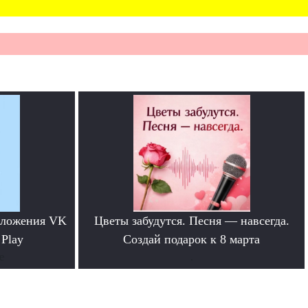
иложения VK
Цветы забудутся. Песня — навсегда.
 Play
Создай подарок к 8 марта
е
.