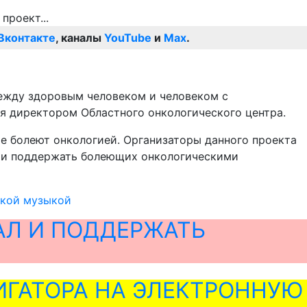
Вконтакте
, каналы
YouTube
и
Max
.
 между здоровым человеком и человеком с
ся директором Областного онкологического центра.
ые болеют онкологией. Организаторы данного проекта
ь и поддержать болеющих онкологическими
ской музыкой
АЛ И ПОДДЕРЖАТЬ
ГАТОРА НА ЭЛЕКТРОННУЮ