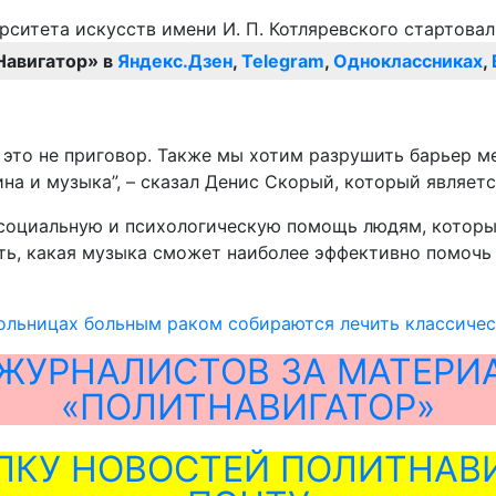
Навигатор» в
Яндекс.Дзен
,
Telegram
,
Одноклассниках
,
к – это не приговор. Также мы хотим разрушить барьер
на и музыка”, – сказал Денис Скорый, который являет
ть социальную и психологическую помощь людям, котор
ять, какая музыка сможет наиболее эффективно помоч
больницах больным раком собираются лечить классиче
ЖУРНАЛИСТОВ ЗА МАТЕРИ
«ПОЛИТНАВИГАТОР»
ЛКУ НОВОСТЕЙ ПОЛИТНАВИ