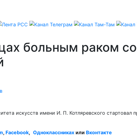
ицах больным раком с
й
в
ситета искусств имени И. П. Котляревского стартовал 
am
,
Facebook
,
Одноклассниках
или
Вконтакте