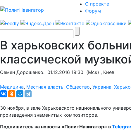
О проекте
Форум
В харьковских больн
классической музыко
Семен Дорошенко.
01.12.2016 19:30
(Мск) , Киев
Медицина
,
Местная власть
,
Общество
,
Украина
,
Харько
30 ноября, в зале Харьковского национального универ
произведения знаменитых композиторов.
Подпишитесь на новости «ПолитНавигатор» в
Telegr