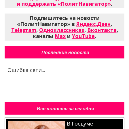
и поддержать «ПолитНавигатор»
.
Подпишитесь на новости
«ПолитНавигатор» в
Яндекс.Дзен
,
Telegram
,
Одноклассниках
,
Вконтакте
,
каналы
Max
и
YouTube
.
Последние новости
Ошибка сети...
Все новости за сегодня
В Госдуме