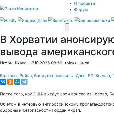
О проекте
Форум
В Хорватии анонсирую
вывода американског
Игорь Шкапа.
17.10.2025 08:59
(Мск) , Киев
Балканы
,
Война
,
Вооруженные силы
,
Дзен
,
ЕС
,
Косово
,
После того, как США выедут свои войска из Косово, Бе
Об этом в интервью антироссийскому пропагандистско
обороны и безопасности Гордан Акрап.