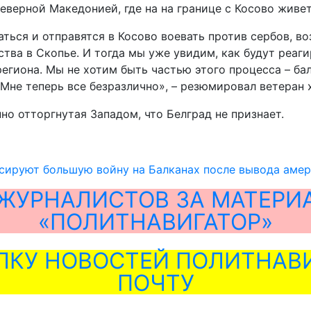
еверной Македонией, где на на границе с Косово живе
аться и отправятся в Косово воевать против сербов, в
тва в Скопье. И тогда мы уже увидим, как будут реаги
региона. Мы не хотим быть частью этого процесса – б
«Мне теперь все безразлично», – резюмировал ветеран 
но отторгнутая Западом, что Белград не признает.
сируют большую войну на Балканах после вывода амер
ЖУРНАЛИСТОВ ЗА МАТЕРИ
«ПОЛИТНАВИГАТОР»
ЛКУ НОВОСТЕЙ ПОЛИТНАВИ
ПОЧТУ