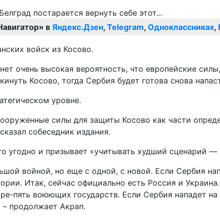
Навигатор» в
Яндекс.Дзен
,
Telegram
,
Одноклассниках
,
нских войск из Косово.
кнет очень высокая вероятность, что европейские сил
инуть Косово, тогда Сербия будет готова снова напаст
ратегическом уровне.
 вооруженные силы для защиты Косово как части опре
сказал собеседник издания.
го угодно и призывает «учитывать худший сценарий — 
ьшой войной, но еще с одной, с новой. Если Сербия на
ории. Итак, сейчас официально есть Россия и Украина.
тыре-пять воюющих государств. Если Сербия нападет на
 – продолжает Акрап.