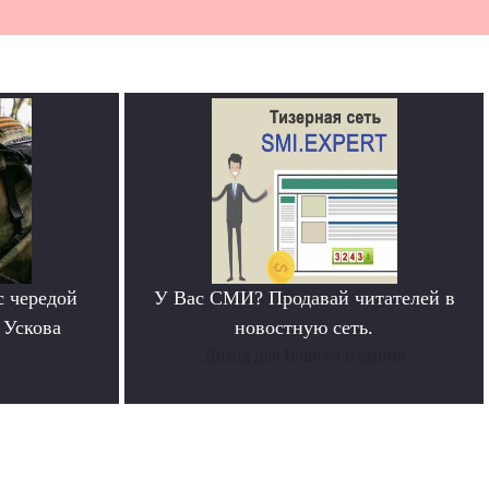
с чередой
У Вас СМИ? Продавай читателей в
 Ускова
новостную сеть.
Доход для Вашего издания